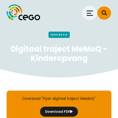
INSPIRATIE
Digitaal traject MeMoQ -
Kinderopvang
Download "Flyer digitaal traject MeMoQ"
Download PDF