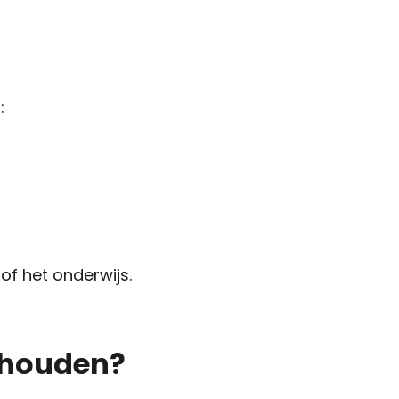
:
f het onderwijs.
ehouden?