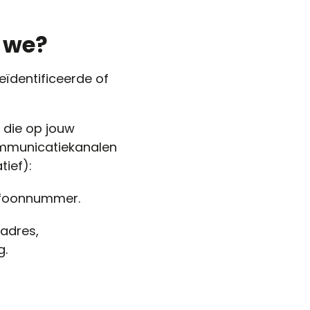
 we?
ïdentificeerde of
 die op jouw
communicatiekanalen
tief):
lefoonnummer.
adres,
g.