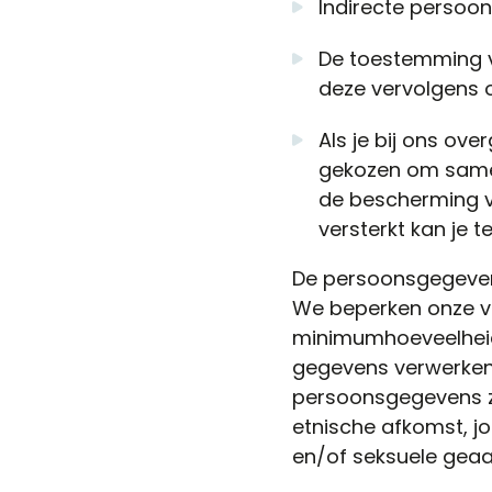
Indirecte persoon
De toestemming v
deze vervolgens 
Als je bij ons ove
gekozen om samen
de bescherming va
versterkt kan je 
De persoonsgegevens
We beperken onze ve
minimumhoeveelheid 
gegevens verwerken
persoonsgegevens zo
etnische afkomst, jo
en/of seksuele geaa