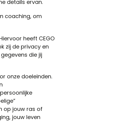
e details ervan.
en coaching, om
. Hiervoor heeft CEGO
 zij de privacy en
gegevens die jij
or onze doeleinden.
n
persoonlijke
elige”
 op jouw ras of
ging, jouw leven