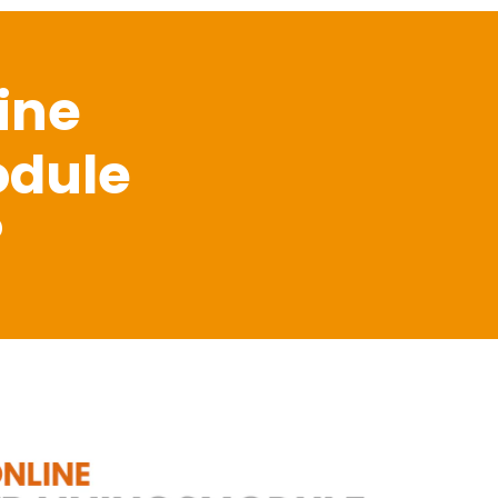
line
odule
?