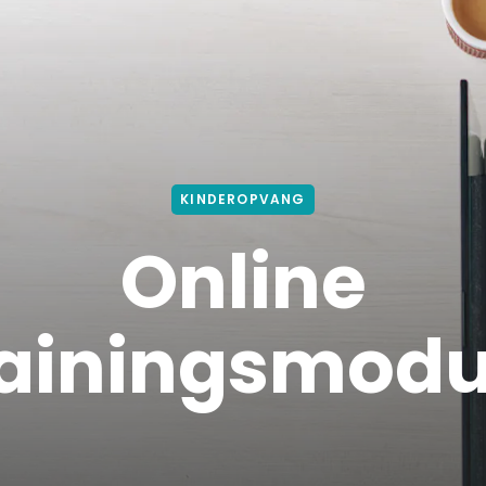
KINDEROPVANG
Online
rainingsmodu