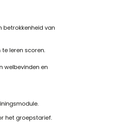
n betrokkenheid van
te leren scoren.
an welbevinden en
rainingsmodule.
r het groepstarief.