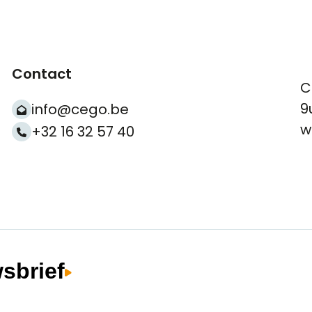
Contact
C
9
info@cego.be
w
+32 16 32 57 40
wsbrief