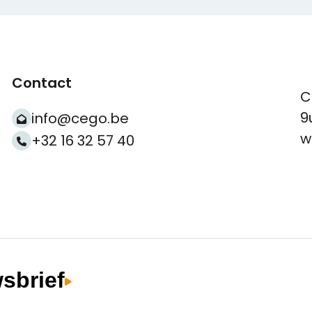
Contact
C
9
info@cego.be
w
+32 16 32 57 40
wsbrief