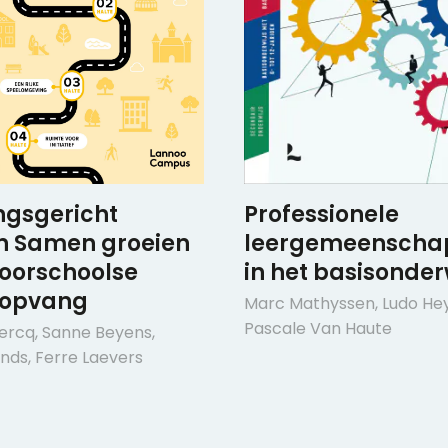
Professionele
ngsgericht
leergemeenscha
n Samen groeien
in het basisonder
voorschoolse
ropvang
Marc Mathyssen
,
Ludo He
Pascale Van Haute
lercq
,
Sanne Beyens
,
onds
,
Ferre Laevers