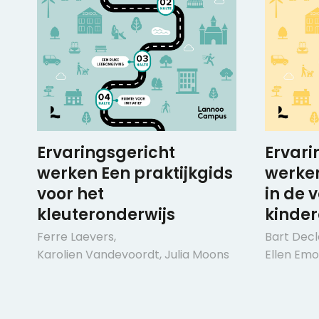
Ervaringsgericht
Ervari
werken Een praktijkgids
werke
voor het
in de 
kleuteronderwijs
kinde
Ferre Laevers
,
Bart Dec
Karolien Vandevoordt
,
Julia Moons
Ellen Em