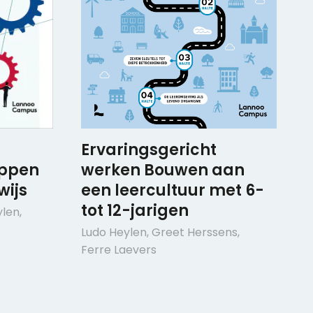
Ervaringsgericht
ppen
werken Bouwen aan
wijs
een leercultuur met 6-
tot 12-jarigen
ylen
,
Ludo Heylen
,
Greet Herssens
,
Ferre Laevers