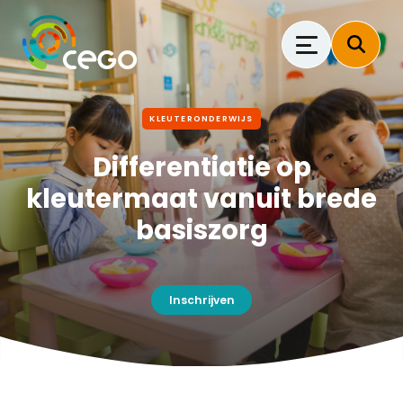
KLEUTERONDERWIJS
Differentiatie op
kleutermaat vanuit brede
basiszorg
Inschrijven