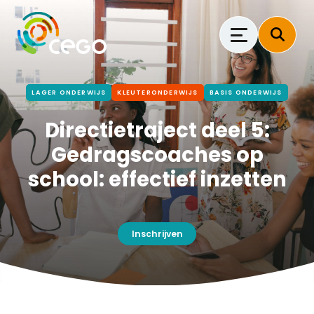
LAGER ONDERWIJS
KLEUTERONDERWIJS
BASIS ONDERWIJS
Directietraject deel 5:
Gedragscoaches op
school: effectief inzetten
Inschrijven