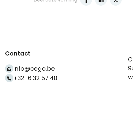
Contact
C
9
info@cego.be
w
+32 16 32 57 40