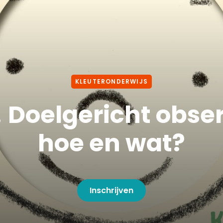
KLEUTERONDERWIJS
k! Doelgericht obse
hoe en wat?
Inschrijven