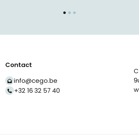
Contact
C
9
info@cego.be
w
+32 16 32 57 40