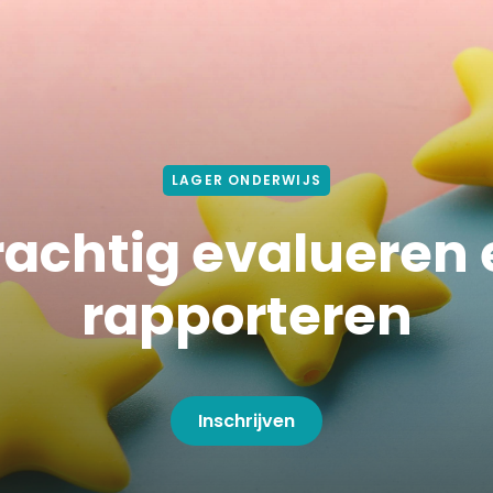
LAGER ONDERWIJS
rachtig evalueren 
rapporteren
Inschrijven