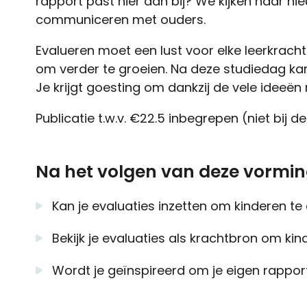
rapport past hier dan bij? We kijken naar n
communiceren met ouders.
Evalueren moet een lust voor elke leerkracht z
om verder te groeien. Na deze studiedag ka
Je krijgt goesting om dankzij de vele ideeën
Publicatie t.w.v. €22.5 inbegrepen (niet bij d
Na het volgen van deze vorming
Kan je evaluaties inzetten om kinderen te
Bekijk je evaluaties als krachtbron om kin
Wordt je geïnspireerd om je eigen rapport 