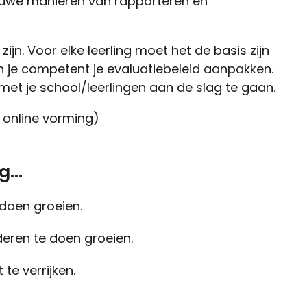
ieuwe manieren van rapporteren en
ijn. Voor elke leerling moet het de basis zijn
n je competent je evaluatiebeleid aanpakken.
 met je school/leerlingen aan de slag te gaan.
e online vorming)
...
 doen groeien.
deren te doen groeien.
te verrijken.